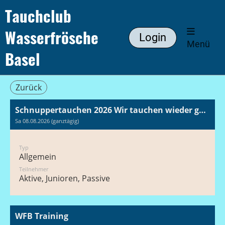
Tauchclub
Wasserfrösche
Login
Menü
Basel
Zurück
Schnuppertauchen 2026 Wir tauchen wieder gemeinsam ab.
Sa 08.08.2026 (ganztägig)
Typ
Allgemein
Teilnehmer
Aktive, Junioren, Passive
WFB Training