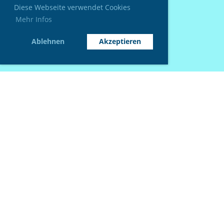
Diese Webseite verwendet Cookies
Mehr Infos
Ablehnen
Akzeptieren
© Tauchclub Wasserfrösche Basel
Erstellt mit ClubDesk Vereinssoftware
Impressum
Datenschutz